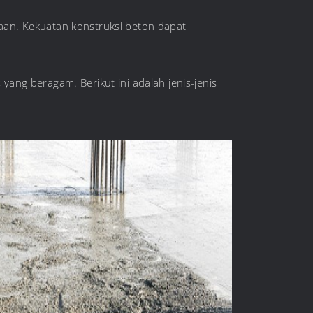
an. Kekuatan konstruksi beton dapat
ang beragam. Berikut ini adalah jenis-jenis