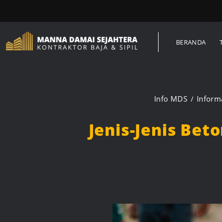
BERANDA
Info MDS
Infor
Jenis-Jenis Bet