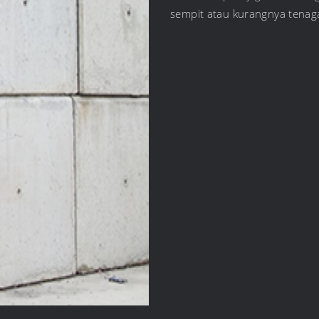
sempit atau kurangnya tenaga