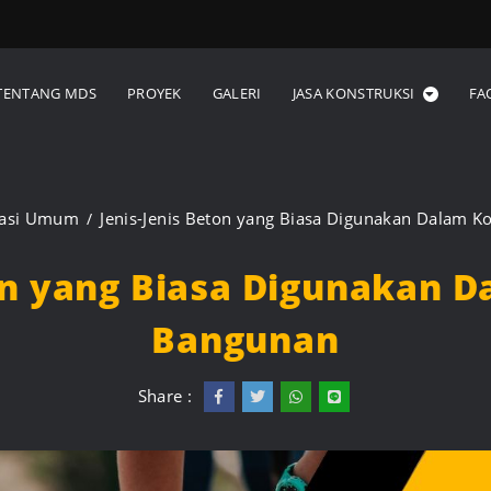
TENTANG MDS
PROYEK
GALERI
JASA KONSTRUKSI
FA
masi Umum
Jenis-Jenis Beton yang Biasa Digunakan Dalam K
on yang Biasa Digunakan 
Bangunan
Share :