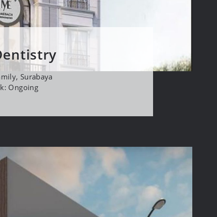
entistry
amily, Surabaya
ek: Ongoing