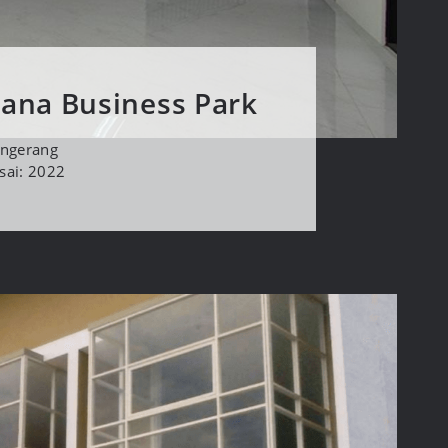
sana Business Park
angerang
sai: 2022