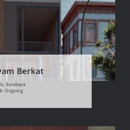
yam Berkat
is, Surabaya
ek: Ongoing