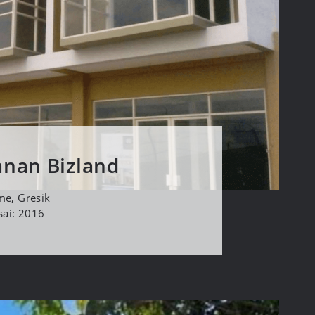
nan Bizland
me, Gresik
sai: 2016