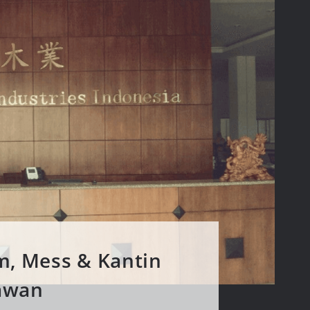
m, Mess & Kantin
awan