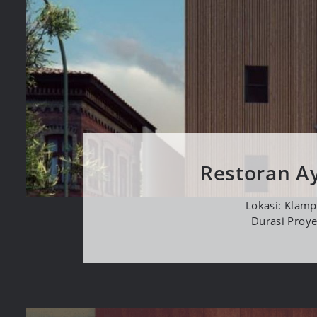
Restoran A
Lokasi: Klamp
Durasi Proy